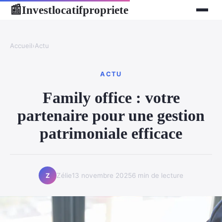
Investlocatifpropriete
📰
Accueil
›
Actu
ACTU
Family office : votre
partenaire pour une gestion
patrimoniale efficace
Zélie
13 novembre 2025
6 min de lecture
Z