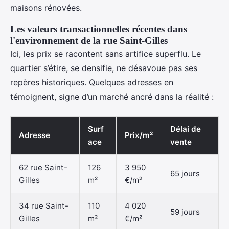
maisons rénovées.
Les valeurs transactionnelles récentes dans
l'environnement de la rue Saint-Gilles
Ici, les prix se racontent sans artifice superflu. Le
quartier s’étire, se densifie, ne désavoue pas ses
repères historiques. Quelques adresses en
témoignent, signe d’un marché ancré dans la réalité :
Surf
Délai de
Adresse
Prix/m²
ace
vente
62 rue Saint-
126
3 950
65 jours
Gilles
m²
€/m²
34 rue Saint-
110
4 020
59 jours
Gilles
m²
€/m²